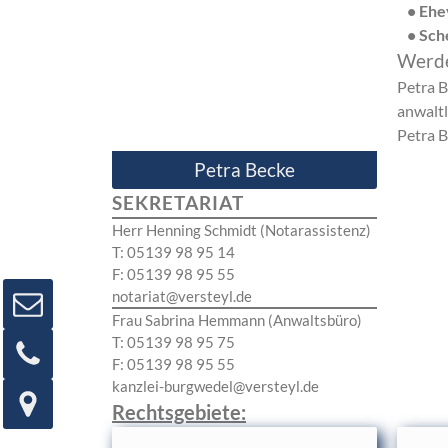
•
Ehe
•
Sch
Werd
Petra B
anwaltl
Petra B
Petra Becke
SEKRETARIAT
Herr Henning Schmidt (Notarassistenz)
T:
05139 98 95 14
F:
05139 98 95 55
notariat@versteyl.de
Frau Sabrina Hemmann (Anwaltsbüro)
T:
05139 98 95 75
F:
05139 98 95 55
kanzlei-burgwedel@versteyl.de
Rechtsgebiete: