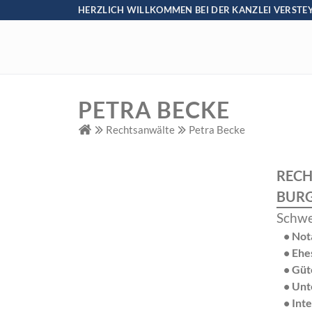
HERZLICH WILLKOMMEN BEI DER KANZLEI VERSTE
PETRA BECKE
Rechtsanwälte
Petra Becke
RECH
BUR
Schwe
•
Not
•
Ehe
•
Güt
•
Unt
•
Int