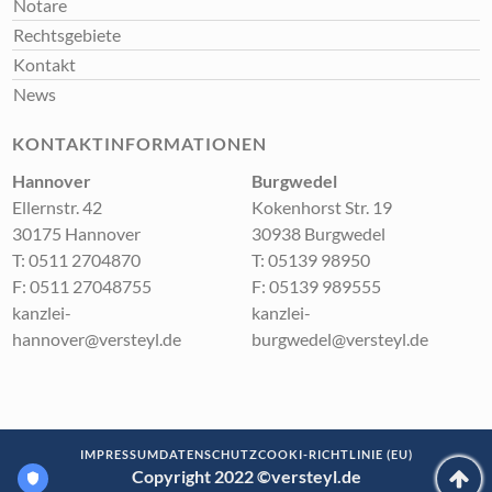
Notare
Rechtsgebiete
Kontakt
News
KONTAKTINFORMATIONEN
Hannover
Burgwedel
Ellernstr. 42
Kokenhorst Str. 19
30175 Hannover
30938 Burgwedel
T:
0511 2704870
T:
05139 98950
F:
0511 27048755
F:
05139 989555
kanzlei-
kanzlei-
hannover@versteyl.de
burgwedel@versteyl.de
IMPRESSUM
DATENSCHUTZ
COOKI-RICHTLINIE (EU)
Copyright 2022 ©
versteyl.de